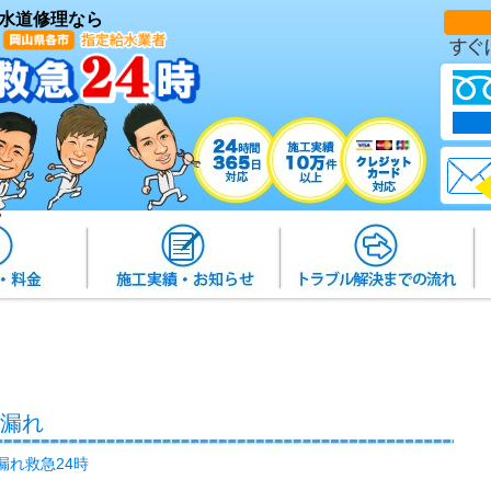
水道修理なら
水漏れ
漏れ救急24時