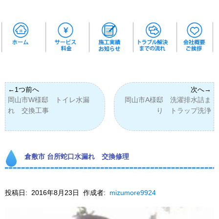
岡山市W様邸 トイレ水漏
岡山市A様邸 洗濯排水詰ま
れ 交換工事
り トラップ洗浄
倉敷市 台所蛇口水漏れ 交換修理
投稿日:
2016年8月23日
作成者:
mizumore9924