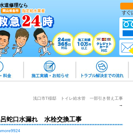
水道修理なら
浅口市T様邸 トイレ給水管 一部引き替え工事
→
風呂蛇口水漏れ 水栓交換工事
umore9924