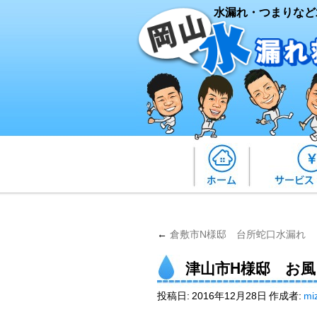
水漏れ・つまりなど
←
倉敷市N様邸 台所蛇口水漏れ
津山市H様邸 お
投稿日:
2016年12月28日
作成者:
mi