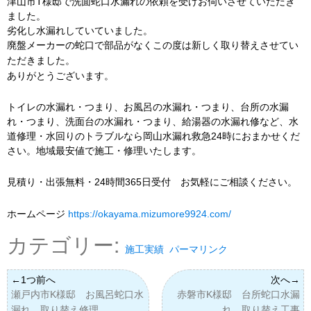
津山市T様邸で洗面蛇口水漏れの依頼を受けお伺いさせていただき
ました。
劣化し水漏れしていていました。
廃盤メーカーの蛇口で部品がなくこの度は新しく取り替えさせてい
ただきました。
ありがとうございます。
トイレの水漏れ・つまり、お風呂の水漏れ・つまり、台所の水漏
れ・つまり、洗面台の水漏れ・つまり、給湯器の水漏れ修など、水
道修理・水回りのトラブルなら岡山水漏れ救急24時におまかせくだ
さい。地域最安値で施工・修理いたします。
見積り・出張無料・24時間365日受付 お気軽にご相談ください。
ホームページ
https://okayama.mizumore9924.com/
カテゴリー:
施工実績
パーマリンク
瀬戸内市K様邸 お風呂蛇口水
赤磐市K様邸 台所蛇口水漏
漏れ 取り替え修理
れ 取り替え工事