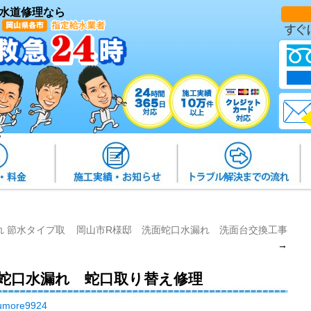
水道修理なら
れ 節水タイプ取
岡山市R様邸 洗面蛇口水漏れ 洗面台交換工事
→
所蛇口水漏れ 蛇口取り替え修理
umore9924