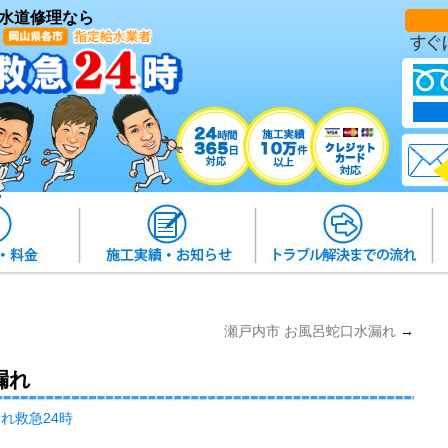
水道修理なら
瀬戸内市 お風呂蛇口水漏れ
→
漏れ
れ救急24時