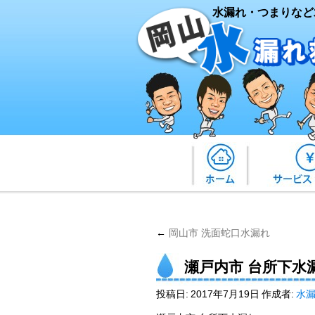
水漏れ・つまりなど
←
岡山市 洗面蛇口水漏れ
瀬戸内市 台所下水
投稿日:
2017年7月19日
作成者:
水漏