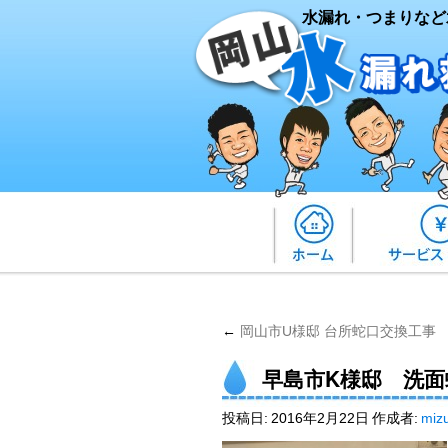
水漏れ・つまりなど
←
岡山市U様邸 台所蛇口交換工事
早島市K様邸 洗
投稿日:
2016年2月22日
作成者:
miz