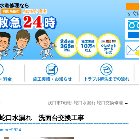
水道修理なら
業
浅口市D様邸 蛇口水漏れ 蛇口交換修理
→
面蛇口水漏れ 洗面台交換工事
umore9924