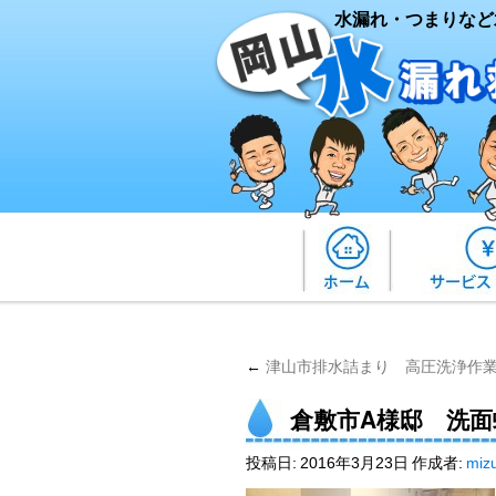
水漏れ・つまりなど
←
津山市排水詰まり 高圧洗浄作
倉敷市A様邸 洗
投稿日:
2016年3月23日
作成者:
miz